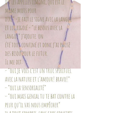
on les appelles Limoni, qui est le
meme mots pour
dire” -je fait le signe avec la langue
et lui rigolé - “le bisous avec la
langue” j’ajoute. on
été tout confiné et donc j’ai puissè
des bisou pour le futur.
Il me dit:
- “oui je vois c’est un truc spirituel
avec la nature et l’amour! bravo!”
- “oui la sensorialité”
- “oui mais genial tu te bat contre la
peur qu’il vas nous empêcher”