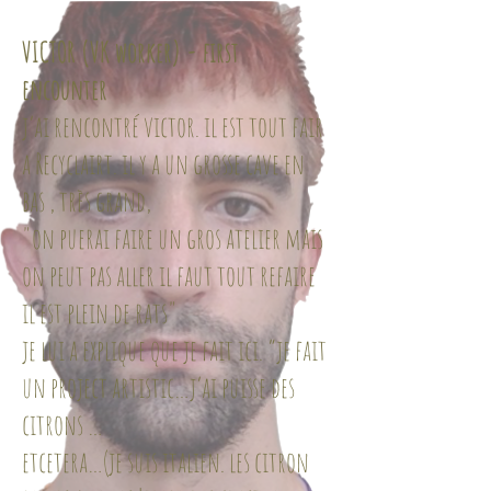
VICTOR (VK worker) - first
encounter
j’ai rencontré victor. il est tout fair
a Recyclairt. il y a un grosse cave en
bas , très grand,
"on puerai faire un gros atelier mais
on peut pas aller il faut tout refaire
il est plein de rats"
je lui a explique que je fait ici. “je fait
un project artistic…j’ai puisse des
citrons …
etcetera…(je suis italien. les citron