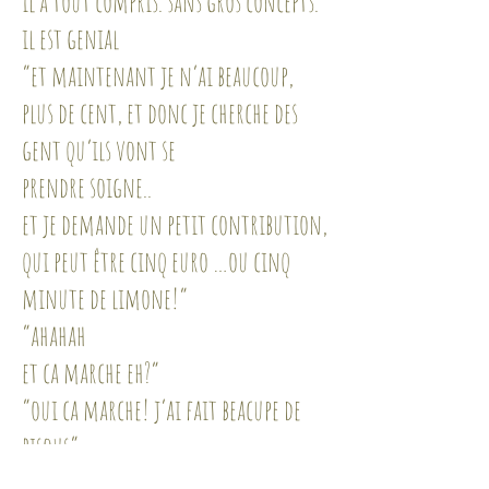
il a tout compris. sans gros concepts.
il est genial
“et maintenant je n’ai beaucoup,
plus de cent, et donc je cherche des
gent qu’ils vont se
prendre soigne..
et je demande un petit contribution,
qui peut être cinq euro …ou cinq
minute de limone!”
“ahahah
et ca marche eh?”
“oui ca marche! j’ai fait beacupe de
bisous”
- il rigolé