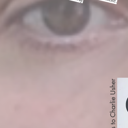
mondo come sua sos
thanks to Charlie Usher