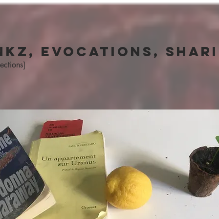
nkz, EVOCAtIons, shar
ections]