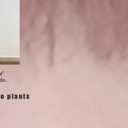
e"
ado.
o plants