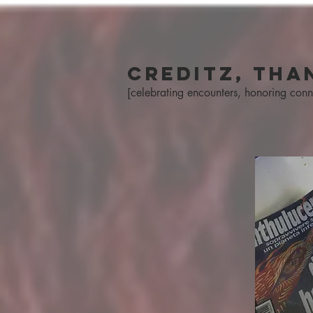
CReditz, tha
[celebrating encounters, honoring conn