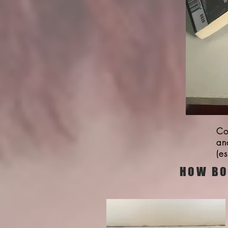
Co
an
(es
HOW BO